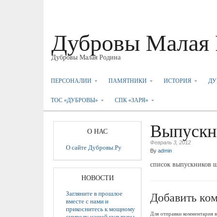
Дубровы Малая 
Дубровы Малая Родина
ПЕРСОНАЛИИ
ПАМЯТНИКИ
ИСТОРИЯ
ДУ
ТОС «ДУБРОВЫ»
СПК «ЗАРЯ»
Выпускн
О НАС
Февраль 3, 2012
О сайте Дубровы.Ру
By
admin
список выпускников ш
НОВОСТИ
Добавить ко
Загляните в прошлое
вместе с нами и
прикоснитесь к мощному
Для отправки комментария
символу нашей культуры.