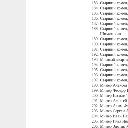
Старший коменд
Старший коменд
Старший комен
Старший коменд
Старший комен
Старший коменд
Шимятихин.
Старший коменд
Старший коменд
Старший коменд
Старший коменд
Минный кварти
Старший комен
Старший коменд
Старший коменд
Старший коменд
Минер Алексей 
Минер Феодор 
Минер Василий
Минер Алексей 
Минер Аким Фе
Минер Сергей А
Минер Иван Пав
Минер Илья Ив
Минер Знотир 