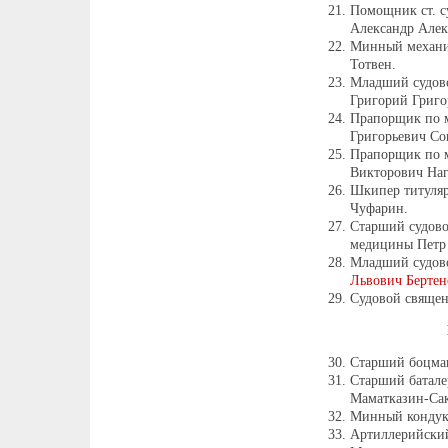
Помощник ст. с
Александр Алек
Минный механи
Тотвен.
Младший судово
Григорий Григо
Прапорщик по м
Григорьевич Со
Прапорщик по м
Викторович Наг
Шкипер титуля
Чуфарин.
Старший судово
медицины Петр
Младший судов
Львович Бертен
Судовой священ
Старший боцма
Старший батале
Маматказин-Сак
Минный кондук
Артиллерийски