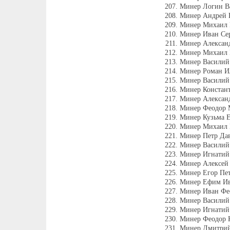
Минер Логин В
Минер Андрей 
Минер Михаил 
Минер Иван Се
Минер Алексан
Минер Михаил 
Минер Василий 
Минер Роман И
Минер Василий
Минер Констан
Минер Алексан
Минер Феодор 
Минер Кузьма Е
Минер Михаил 
Минер Петр Дав
Минер Василий 
Минер Игнатий 
Минер Алексей
Минер Егор Пет
Минер Ефим Ив
Минер Иван Фе
Минер Василий
Минер Игнатий 
Минер Феодор 
Минер Дмитрий