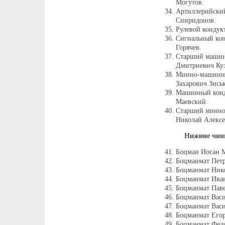
Могутов.
Артиллерийский
Спиридонов.
Рулевой кондук
Сигнальный ко
Горячев.
Старший машин
Дмитриевич Ку
Минно-машинны
Захарович Зись
Машинный конд
Маевский.
Старший минно
Николай Алексе
Нижние чин
Боцман Иоган 
Боцманмат Петр
Боцманмат Нико
Боцманмат Иван
Боцманмат Паве
Боцманмат Вас
Боцманмат Васи
Боцманмат Егор
Боцманмат Федо