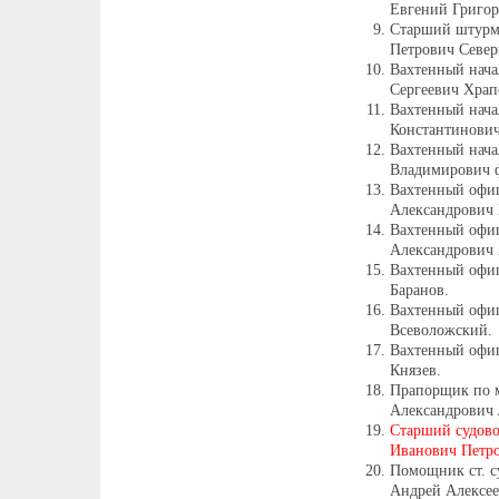
Евгений Григор
Старший штурм
Петрович Север
Вахтенный нача
Сергеевич Храп
Вахтенный нача
Константинович
Вахтенный нача
Владимирович 
Вахтенный офи
Александрович 
Вахтенный офи
Александрович 
Вахтенный офи
Баранов.
Вахтенный офи
Всеволожский.
Вахтенный офи
Князев.
Прапорщик по м
Александрович
Старший судов
Иванович Петр
Помощник ст. с
Андрей Алексее