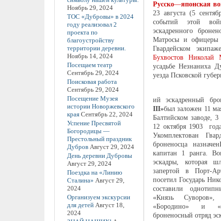
Русско
—
японская
в
Ноябрь 29, 2024
23 августа (5 сентя
ТОС «Дубровы» в 2024
событий этой вой
году реализовал 2
эскадренного бронен
проекта по
Матросы и офицеры 
благоустройству
территории деревни.
Гвардейском экипаж
Ноябрь 14, 2024
Бухвостов Николай 
Посещаем театр
усадьбе Незнаниха Д
Сентябрь 29, 2024
уезда Псковской губе
Поисковая работа
Сентябрь 29, 2024
Посещение Музея
ий эскадренный бро
истории Новоржевского
III»
был заложен 11 ма
края
Сентябрь 22, 2024
Балтийском заводе, 3
Успение Пресвятой
12 октября 1903 год
Богородицы —
Укомплектован Гвар
Престольный праздник
броненосца назначе
Дубров
Август 29, 2024
капитан 1 ранга. Во
День деревни Дубровы
эскадры, которая ш
Август 29, 2024
запертой в Порт-Ар
Поездка на «Линию
посетил Государь Ник
Сталина»
Август 29,
2024
составили однотип
Организуем экскурсии
«Князь Суворов»,
для детей
Август 18,
«Бородино» и «О
2024
броненосный отряд эс