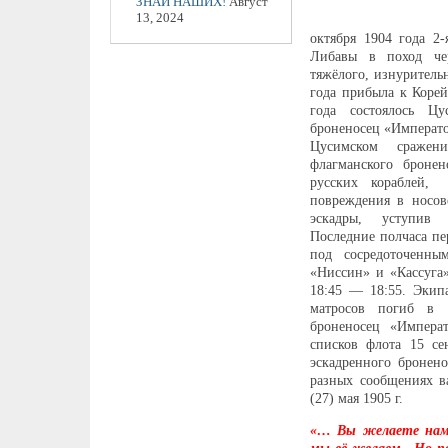
ЗНАЙ НАШИХ!
Август
13, 2024
октября 1904 года 2
Либавы в поход чер
тяжёлого, изнуритель
года прибыла к Коре
года состоялось Цу
броненосец «Императо
Цусимском сражен
флагманского бронен
русских кораблей, 
повреждения в носов
эскадры, уступив 
Последние полчаса пе
под сосредоточенны
«Ниссин» и «Кассуга»
18:45 — 18:55. Экип
матросов погиб в 
броненосец «Импера
списков флота 15 се
эскадренного бронен
разных сообщениях в
(27) мая 1905 г.
«… Вы желаете нам 