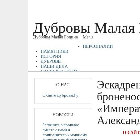
Дубровы Малая 
Дубровы Малая Родина
Menu
ПЕРСОНАЛИИ
ПАМЯТНИКИ
ИСТОРИЯ
ДУБРОВЫ
НАШИ ДЕЛА
НАШИ КОНТАКТЫ
ТОС «ДУБРОВЫ»
Эскадре
СПК «ЗАРЯ»
О НАС
бронено
О сайте Дубровы.Ру
«Импера
НОВОСТИ
Александ
Загляните в прошлое
вместе с нами и
О САЙТ
прикоснитесь к мощному
символу нашей культуры.