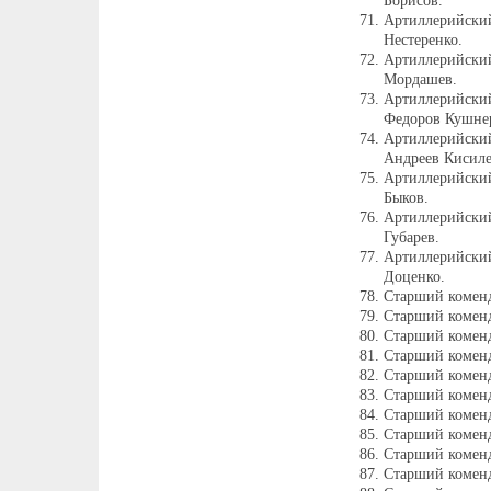
Борисов.
Артиллерийски
Нестеренко.
Артиллерийский
Мордашев.
Артиллерийски
Федоров Кушне
Артиллерийский
Андреев Кисиле
Артиллерийский
Быков.
Артиллерийски
Губарев.
Артиллерийски
Доценко.
Старший комен
Старший комен
Старший коменд
Старший комен
Старший комен
Старший коменд
Старший коменд
Старший комен
Старший коменд
Старший коменд