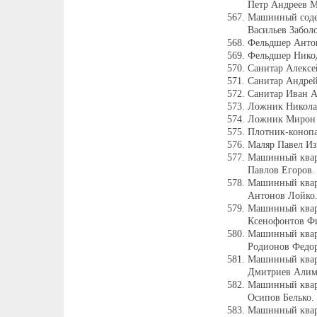
Петр Андреев 
Машинный содер
Васильев Заболо
Фельдшер Анто
Фельдшер Нико
Санитар Алексе
Санитар Андрей
Санитар Иван А
Ложник Николай
Ложник Мирон 
Плотник-коноп
Маляр Павел Из
Машинный квар
Павлов Егоров.
Машинный квар
Антонов Лойко
Машинный кварт
Ксенофонтов Ф
Машинный квар
Родионов Федор
Машинный квар
Дмитриев Алим
Машинный квар
Осипов Белько.
Машинный квар