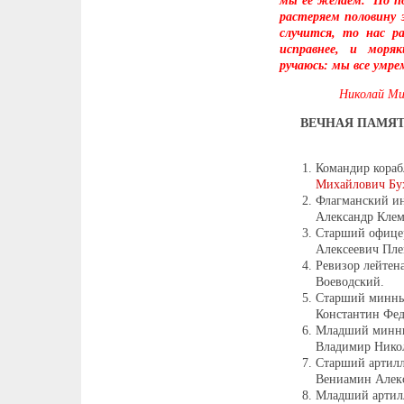
мы её желаем. Но по
растеряем половину 
случится, то нас р
исправнее, и моря
ручаюсь: мы все умре
Николай Ми
ВЕЧНАЯ ПАМЯТ
Командир кораб
Михайлович Бу
Флагманский ин
Александр Клем
Старший офице
Алексеевич Пле
Ревизор лейтен
Воеводский.
Старший минны
Константин Фед
Младший минны
Владимир Никол
Старший артилл
Вениамин Алек
Младший артил