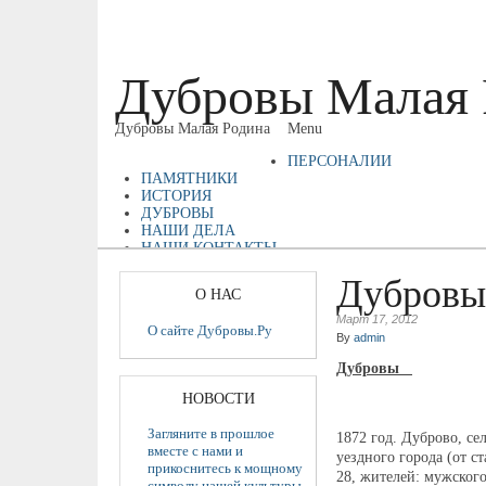
Дубровы Малая 
Дубровы Малая Родина
Menu
ПЕРСОНАЛИИ
ПАМЯТНИКИ
ИСТОРИЯ
ДУБРОВЫ
НАШИ ДЕЛА
НАШИ КОНТАКТЫ
ТОС «ДУБРОВЫ»
Дубровы
СПК «ЗАРЯ»
О НАС
Март 17, 2012
О сайте Дубровы.Ру
By
admin
Дубровы
НОВОСТИ
Загляните в прошлое
1872 год. Дуброво, се
вместе с нами и
уездного города (от с
прикоснитесь к мощному
28, жителей: мужского
символу нашей культуры.