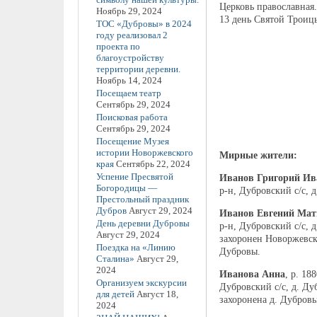
Церковь православная
Ноябрь 29, 2024
13 день Святой Троиц
ТОС «Дубровы» в 2024
году реализовал 2
проекта по
благоустройству
территории деревни.
Ноябрь 14, 2024
Посещаем театр
Сентябрь 29, 2024
Поисковая работа
Сентябрь 29, 2024
Посещение Музея
истории Новоржевского
Мирные жители:
края
Сентябрь 22, 2024
Успение Пресвятой
Иванов Григорий Ив
Богородицы —
р-н, Дубровский с/с, д
Престольный праздник
Дубров
Август 29, 2024
Иванов Евгений Мат
День деревни Дубровы
р-н, Дубровский с/с, 
Август 29, 2024
захоронен Новоржевск
Поездка на «Линию
Дубровы.
Сталина»
Август 29,
2024
Иванова Анна
, р. 18
Организуем экскурсии
Дубровский с/с, д. Дуб
для детей
Август 18,
захоронена д. Дубровы
2024